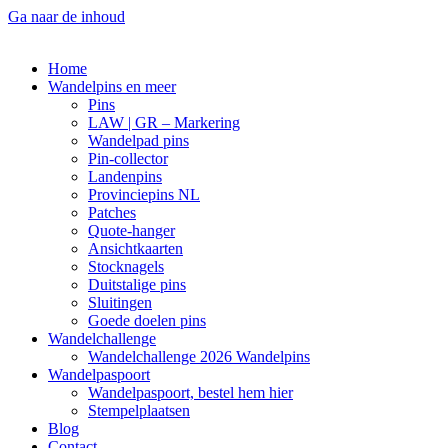
Ga naar de inhoud
Home
Wandelpins en meer
Pins
LAW | GR – Markering
Wandelpad pins
Pin-collector
Landenpins
Provinciepins NL
Patches
Quote-hanger
Ansichtkaarten
Stocknagels
Duitstalige pins
Sluitingen
Goede doelen pins
Wandelchallenge
Wandelchallenge 2026 Wandelpins
Wandelpaspoort
Wandelpaspoort, bestel hem hier
Stempelplaatsen
Blog
Contact