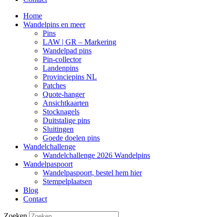
Home
Wandelpins en meer
Pins
LAW | GR – Markering
Wandelpad pins
Pin-collector
Landenpins
Provinciepins NL
Patches
Quote-hanger
Ansichtkaarten
Stocknagels
Duitstalige pins
Sluitingen
Goede doelen pins
Wandelchallenge
Wandelchallenge 2026 Wandelpins
Wandelpaspoort
Wandelpaspoort, bestel hem hier
Stempelplaatsen
Blog
Contact
Zoeken