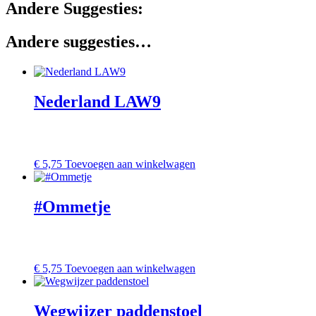
Andere Suggesties:
Andere suggesties…
Nederland LAW9
€
5,75
Toevoegen aan winkelwagen
#Ommetje
€
5,75
Toevoegen aan winkelwagen
Wegwijzer paddenstoel