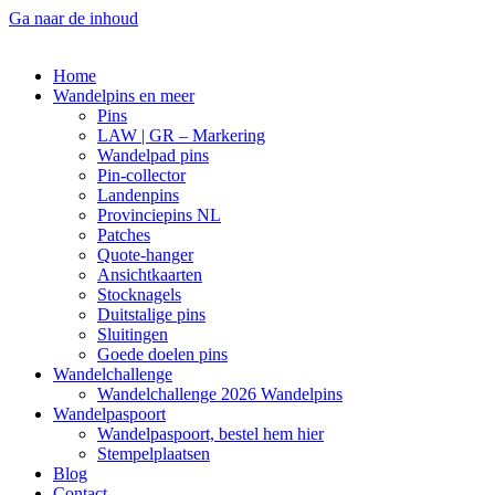
Ga naar de inhoud
Home
Wandelpins en meer
Pins
LAW | GR – Markering
Wandelpad pins
Pin-collector
Landenpins
Provinciepins NL
Patches
Quote-hanger
Ansichtkaarten
Stocknagels
Duitstalige pins
Sluitingen
Goede doelen pins
Wandelchallenge
Wandelchallenge 2026 Wandelpins
Wandelpaspoort
Wandelpaspoort, bestel hem hier
Stempelplaatsen
Blog
Contact