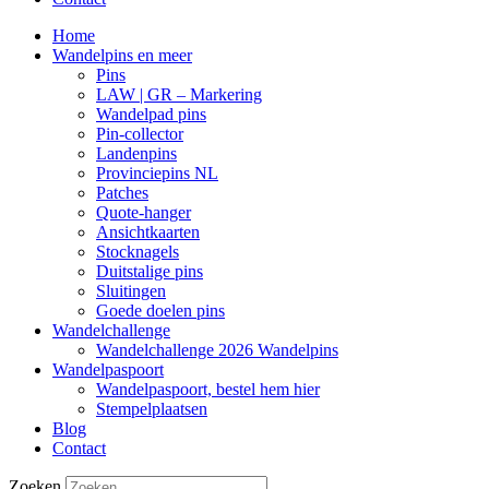
Home
Wandelpins en meer
Pins
LAW | GR – Markering
Wandelpad pins
Pin-collector
Landenpins
Provinciepins NL
Patches
Quote-hanger
Ansichtkaarten
Stocknagels
Duitstalige pins
Sluitingen
Goede doelen pins
Wandelchallenge
Wandelchallenge 2026 Wandelpins
Wandelpaspoort
Wandelpaspoort, bestel hem hier
Stempelplaatsen
Blog
Contact
Zoeken