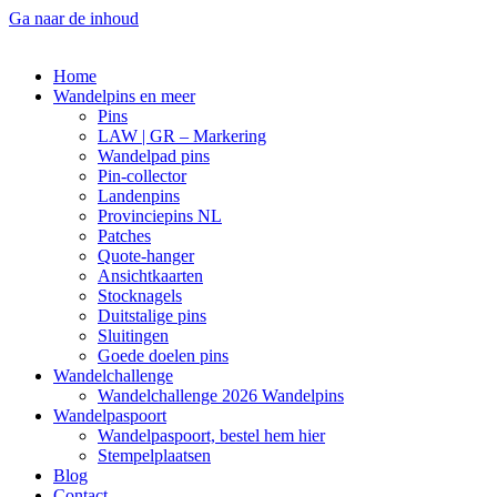
Ga naar de inhoud
Home
Wandelpins en meer
Pins
LAW | GR – Markering
Wandelpad pins
Pin-collector
Landenpins
Provinciepins NL
Patches
Quote-hanger
Ansichtkaarten
Stocknagels
Duitstalige pins
Sluitingen
Goede doelen pins
Wandelchallenge
Wandelchallenge 2026 Wandelpins
Wandelpaspoort
Wandelpaspoort, bestel hem hier
Stempelplaatsen
Blog
Contact