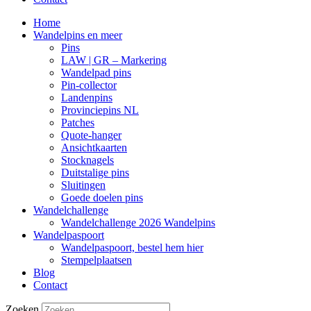
Home
Wandelpins en meer
Pins
LAW | GR – Markering
Wandelpad pins
Pin-collector
Landenpins
Provinciepins NL
Patches
Quote-hanger
Ansichtkaarten
Stocknagels
Duitstalige pins
Sluitingen
Goede doelen pins
Wandelchallenge
Wandelchallenge 2026 Wandelpins
Wandelpaspoort
Wandelpaspoort, bestel hem hier
Stempelplaatsen
Blog
Contact
Zoeken