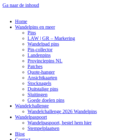
Ga naar de inhoud
Home
Wandelpins en meer
Pins
LAW | GR – Markering
Wandelpad pins
Pin-collector
Landenpins
Provinciepins NL
Patches
Quote-hanger
Ansichtkaarten
Stocknagels
Duitstalige pins
Sluitingen
Goede doelen pins
Wandelchallenge
Wandelchallenge 2026 Wandelpins
Wandelpaspoort
Wandelpaspoort, bestel hem hier
Stempelplaatsen
Blog
Contact