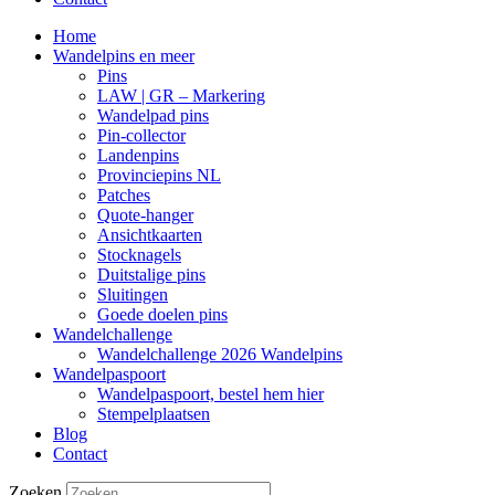
Home
Wandelpins en meer
Pins
LAW | GR – Markering
Wandelpad pins
Pin-collector
Landenpins
Provinciepins NL
Patches
Quote-hanger
Ansichtkaarten
Stocknagels
Duitstalige pins
Sluitingen
Goede doelen pins
Wandelchallenge
Wandelchallenge 2026 Wandelpins
Wandelpaspoort
Wandelpaspoort, bestel hem hier
Stempelplaatsen
Blog
Contact
Zoeken